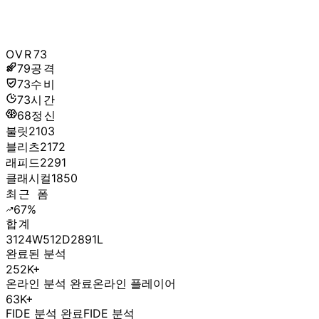
OVR
73
79
공격
73
수비
73
시간
68
정신
불릿
2103
블리츠
2172
래피드
2291
클래시컬
1850
최근 폼
67
%
합계
3124
W
512
D
2891
L
완료된 분석
252K+
온라인 분석 완료
온라인 플레이어
63K+
FIDE 분석 완료
FIDE 분석