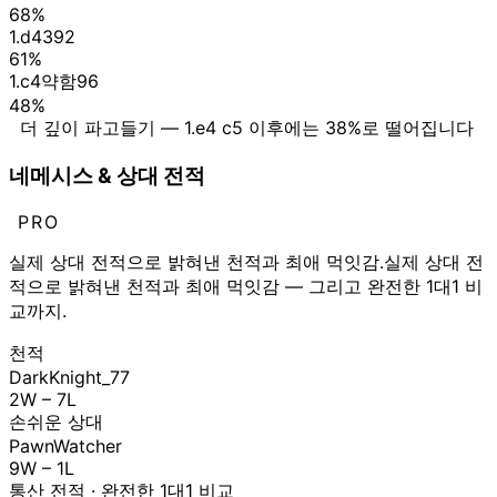
68%
1.d4
392
61%
1.c4
약함
96
48%
더 깊이 파고들기 —
1.e4 c5
이후에는
38%
로 떨어집니다
네메시스 & 상대 전적
PRO
실제 상대 전적으로 밝혀낸 천적과 최애 먹잇감.
실제 상대 전
적으로 밝혀낸 천적과 최애 먹잇감 — 그리고 완전한 1대1 비
교까지.
천적
DarkKnight_77
2W
–
7L
손쉬운 상대
PawnWatcher
9W
–
1L
통산 전적 · 완전한 1대1 비교