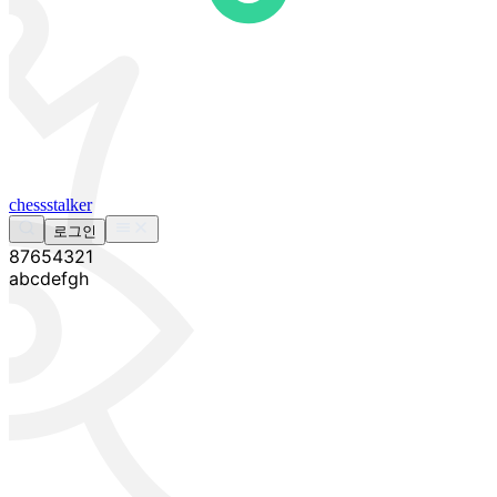
chess
stalker
로그인
8
7
6
5
4
3
2
1
a
b
c
d
e
f
g
h