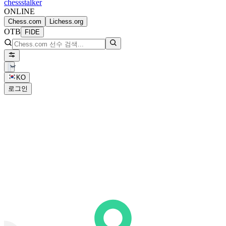
chess
stalker
ONLINE
Chess.com
Lichess.org
OTB
FIDE
KO
로그인