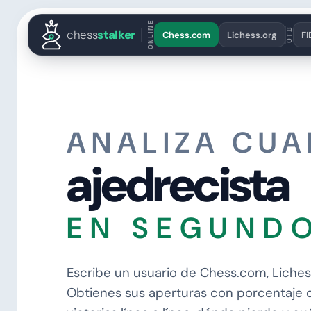
English
Español
Deutsch
Français
Português
Русский
Украї
ONLINE
OTB
chess
stalker
Chess.com
Lichess.org
FI
ANALIZA CUA
ajedrecista
EN SEGUND
Escribe un usuario de Chess.com, Liches
Obtienes sus aperturas con porcentaje 