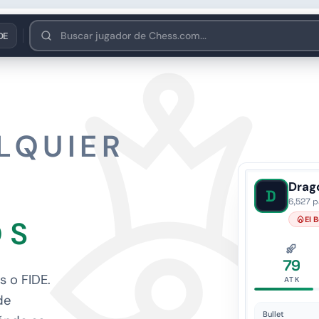
нська
Polski
한국어
中文
O'zbek
DE
LQUIER
Drag
D
6,527 p
OS
El 
79
s o FIDE.
ATK
de
Bullet