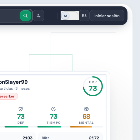
Iniciar sesión
ES
onSlayer99
OVR
73
artidas · 3 meses
Berserker
e4
73
73
68
DEF
TIEMPO
MENTAL
2103
2172
Blitz