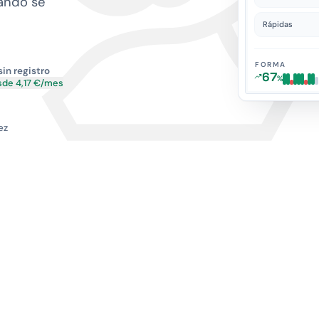
uándo se
Rápidas
FORMA
sin registro
67
%
de 4,17 €/mes
ez
BASE DE DATOS
11.2M+
partidas OTB
·
SINCRONIZADO A D