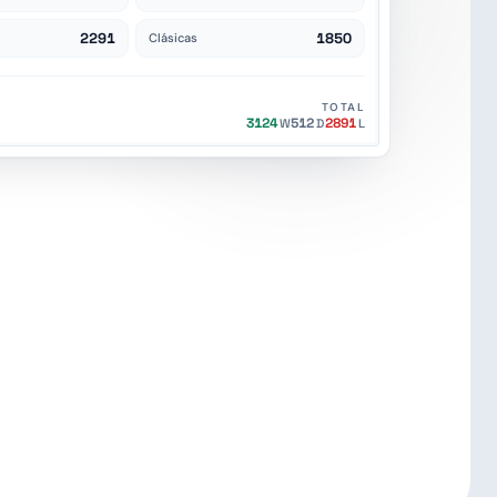
2291
1850
Clásicas
TOTAL
3124
512
2891
W
D
L
1.8M+
jugadores FIDE
IARIO
·
ACTUALIZADO AGO 2026