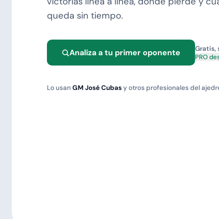
victorias línea a línea, dónde pierde y c
queda sin tiempo.
Gratis, 
Analiza a tu primer oponente
PRO des
Lo usan
GM José Cubas
y otros profesionales del ajedr
ANÁLISIS REALIZADOS
258K+
65K+
jugadores online
análisis FIDE